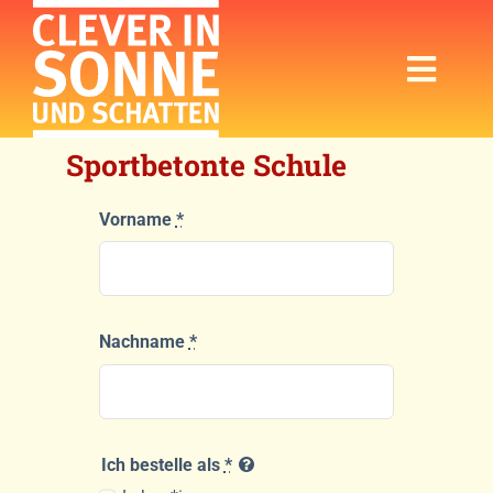
Zum
Inhalt
springen
Toggl
Navig
Sportbetonte Schule
Startseite
Kampagne
Vorname
*
Programm
Für Eltern
Nachname
*
Für Multiplikator:innen
Ich bestelle als
*