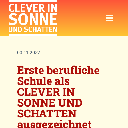
Zum
Inhalt
springen
Toggl
Navig
Startseite
03.11.2022
Kampagne
Erste berufliche
Programm
Schule als
Für Eltern
CLEVER IN
SONNE UND
Für Multiplikator:innen
SCHATTEN
ausgezeichnet