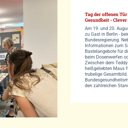
Tag der offenen Tür
Gesundheit - Clever
Am 19. und 20. Aug
zu Gast in Berlin - b
Bundesregierung. Neb
Informationen zum So
Bastelangebote für di
beim Dosenwerfen od
Zwischen dem Teddyb
heißgeliebten Maus fü
trubelige Gesamtbild
Bundesgesundheitsmin
den zahlreichen Stand