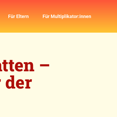
Für Eltern
Für Multiplikator:innen
tten –
 der