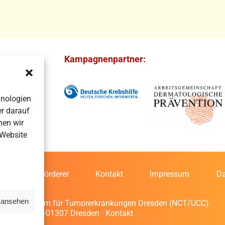
en
Kampagnenpartner:
hnologien
r darauf
nen wir
 Website
 Uns
Förderer
Kontakt
Impressum
Da
n ansehen
onales Centrum für Tumorerkrankungen Dresden (NCT/UCC)
herstr. 74 · D-01307 Dresden ·
Kontakt