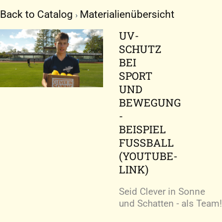
Zum
Back to Catalog
Materialienübersicht
Inhalt
springen
UV-
SCHUTZ
BEI
SPORT
UND
BEWEGUNG
-
BEISPIEL
FUSSBALL (
YOUTUBE-L
INK)
Seid Clever in Sonne
und Schatten - als Team!