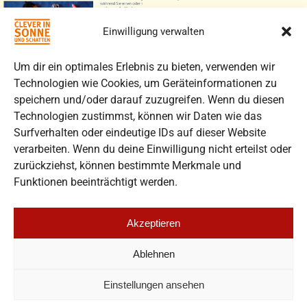
SONNENSCHUTZ
-
Einwilligung verwalten
KIM-
SPIELE
Um dir ein optimales Erlebnis zu bieten, verwenden wir
Technologien wie Cookies, um Geräteinformationen zu
Spiele, die die
speichern und/oder darauf zuzugreifen. Wenn du diesen
Aufmerksamkeit und
Technologien zustimmst, können wir Daten wie das
Merkfähigkeit schulen -
Surfverhalten oder eindeutige IDs auf dieser Website
für Kinder ab ca. 4
verarbeiten. Wenn du deine Einwilligung nicht erteilst oder
Jahren
zurückziehst, können bestimmte Merkmale und
Funktionen beeinträchtigt werden.
Additional
Information
Akzeptieren
Ablehnen
Einstellungen ansehen