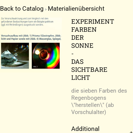
Zum
Back to Catalog
Materialienübersicht
Inhalt
springen
EXPERIMENT
FARBEN
DER
SONNE
-
DAS
SICHTBARE
LICHT
die sieben Farben des
Regenbogens
\"herstellen\" (ab
Vorschulalter)
Additional