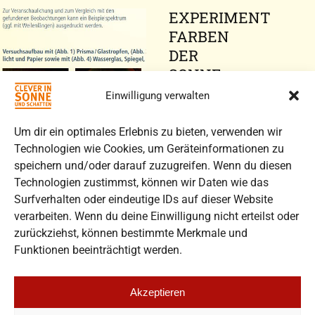
EXPERIMENT
FARBEN
DER
SONNE
-
Einwilligung verwalten
DAS
SICHTBARE
Um dir ein optimales Erlebnis zu bieten, verwenden wir
LICHT
Technologien wie Cookies, um Geräteinformationen zu
speichern und/oder darauf zuzugreifen. Wenn du diesen
die sieben Farben des
Technologien zustimmst, können wir Daten wie das
Regenbogens
Surfverhalten oder eindeutige IDs auf dieser Website
\"herstellen\" (ab
verarbeiten. Wenn du deine Einwilligung nicht erteilst oder
Vorschulalter)
zurückziehst, können bestimmte Merkmale und
Funktionen beeinträchtigt werden.
Additional
Information
Akzeptieren